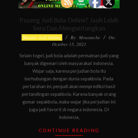
Pasang Judi Bola Online? Jauh Lebih
Seru Dan Menguntungkan
2021-
Bandar Judi Online
By:
Moustache
On:
10-
October 15, 2021
15
Selain togel, judi bola adalah permainan judi yang
banyak digemari oleh masyarakat indonesia.
Wajar saja, karena perjudian bola itu
berhubungan dengan dunia sepakbola. Pada
pertaruhan ini, penjudi akan memprediksi hasil
pertandingan sepakbola. Karena banyak orang
gemar sepakbola, maka wajar jika perjudian ini
juga jadi favorit di negara indonesia. Di
indonesia,
CONTINUE READING