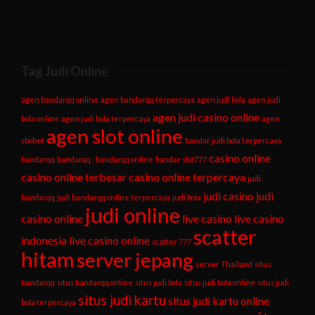
Tag Judi Online
agen bandarqq online
agen bandarqq terpercaya
agen judi bola
agen judi
agen judi casino online
bola online
agen judi bola terpercaya
agen
agen slot online
sbobet
bandar judi bola terpercaya
casino online
bandarqq
bandarqq : bandarqq online
bandar slot777
casino online terbesar
casino online terpercaya
judi
judi casino
judi
bandarqq
judi bandarqq online terpercaya
judi bola
judi online
casino online
live casino
live casino
scatter
indonesia
live casino online
scatter 777
hitam
server jepang
server Thailand
situs
bandarqq
situs bandarqq online
situs judi bola
situs judi bola online
situs judi
situs judi kartu
situs judi kartu online
bola terpercaya