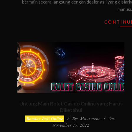
bermain secara langsung dengan dealer asli yang disiark
manusi
CONTINU
Untung Main Rolet Casino Online yang Harus
Diketahui
2022-
Bandar Judi Online
By:
Moustache
On:
11-
November 17, 2022
17