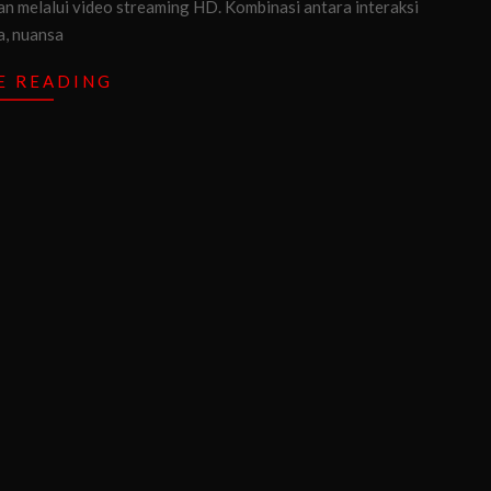
an melalui video streaming HD. Kombinasi antara interaksi
a, nuansa
E READING