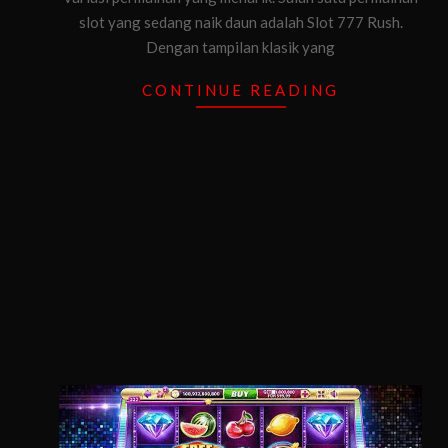
slot yang sedang naik daun adalah Slot 777 Rush.
Dengan tampilan klasik yang
CONTINUE READING