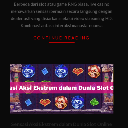
Berbeda dari slot atau game RNG biasa, live casino
menawarkan sensasi bermain secara langsung dengan
dealer asli yang disiarkan melalui video streaming HD.
Kombinasi antara interaksi manusia, nuansa
CONTINUE READING
Sensasi Aksi Ekstrem dalam Dunia Slot Online