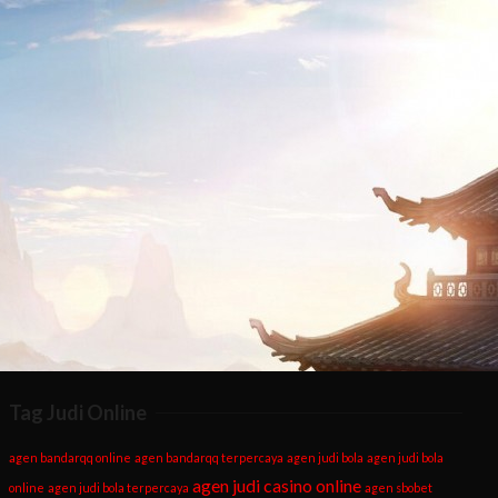
Tag Judi Online
agen bandarqq online
agen bandarqq terpercaya
agen judi bola
agen judi bola
agen judi casino online
online
agen judi bola terpercaya
agen sbobet