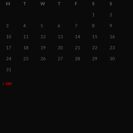
M
T
W
T
F
S
S
1
2
3
4
5
6
7
8
9
10
11
12
13
14
15
16
17
18
19
20
21
22
23
24
25
26
27
28
29
30
31
« Jan