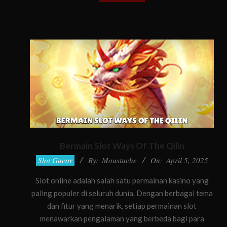
Bermain Slot Ways Of The Qilin
2025-
Slot Gacor
By:
Moustache
On:
April 5, 2025
04-
Slot online adalah salah satu permainan kasino yang
05
paling populer di seluruh dunia. Dengan berbagai tema
dan fitur yang menarik, setiap permainan slot
menawarkan pengalaman yang berbeda bagi para