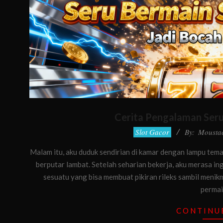
Cerita Pengalaman Seru 
2026-
Slot Gacor
By:
Mousta
01-
Malam itu, aku duduk sendirian di kamar dengan lampu tem
13
berputar lambat. Setelah seharian bekerja, aku merasa ing
sesuatu yang bisa membuat pikiran rileks sambil meni
permai
CONTINU